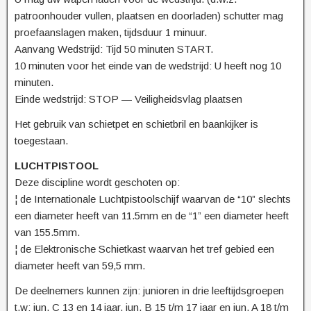
patroonhouder vullen, plaatsen en doorladen) schutter mag
proefaanslagen maken, tijdsduur 1 minuur.
Aanvang Wedstrijd: Tijd 50 minuten START.
10 minuten voor het einde van de wedstrijd: U heeft nog 10
minuten.
Einde wedstrijd: STOP — Veiligheidsvlag plaatsen
Het gebruik van schietpet en schietbril en baankijker is
toegestaan.
LUCHTPISTOOL
Deze discipline wordt geschoten op:
¦ de Internationale Luchtpistoolschijf waarvan de “10” slechts
een diameter heeft van 11.5mm en de “1” een diameter heeft
van 155.5mm.
¦ de Elektronische Schietkast waarvan het tref gebied een
diameter heeft van 59,5 mm.
De deelnemers kunnen zijn: junioren in drie leeftijdsgroepen
t.w: jun. C 13 en 14 jaar, jun. B 15 t/m 17 jaar en jun. A 18 t/m