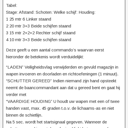
Tabel:
Stage: Afstand: Schoten: Welke schijf: Houding:
1 25 mtr 6 Linker staand
2 20 mtr 3+3 Beide schijfen staand
3 15 mtr 2+2+2 Rechter schijf staand
4 10 mtr 3+3 Beide schijfen staand
Deze geeft u een aantal commando’s waarvan eerst
hieronder de betekenis wordt verduidelijkt:
“LADEN” Veiligheidsvlag verwijderden en gevuld magazijn in
wapen invoeren en doorladen en richtoefeningen (1 minuut).
“SCHUTTER GEREED” Indien niemand zijn hand opsteekt
neemt de baancommandant aan dat u gereed bent en gaat hij
verder met
“VAARDIGE HOUDING” U houdt uw wapen met een of twee
handen vast, max. 45 graden t.o.v. de lichaams-as en niet
binnen de schietlijn.
Na 5 sec. wordt het startsignaal gegeven. Wanneer de