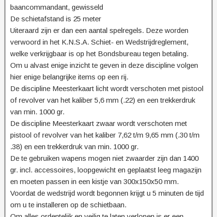
baancommandant, gewisseld
De schietafstand is 25 meter
Uiteraard zijn er dan een aantal spelregels. Deze worden
verwoord in het K.N.S.A. Schiet- en Wedstrijdreglement,
welke verkrijgbaar is op het Bondsbureau tegen betaling.
Om u alvast enige inzicht te geven in deze discipline volgen
hier enige belangrijke items op een rij.
De discipline Meesterkaart licht wordt verschoten met pistool
of revolver van het kaliber 5,6 mm (.22) en een trekkerdruk
van min. 1000 gr.
De discipline Meesterkaart zwaar wordt verschoten met
pistool of revolver van het kaliber 7,62 t/m 9,65 mm (.30 t/m
.38) en een trekkerdruk van min. 1000 gr.
De te gebruiken wapens mogen niet zwaarder zijn dan 1400
gr. incl. accessoires, loopgewicht en geplaatst leeg magazijn
en moeten passen in een kistje van 300x150x50 mm.
Voordat de wedstrijd wordt begonnen krijgt u 5 minuten de tijd
om u te installeren op de schietbaan.
Om alles ordentelijk en veilig te laten verlopen is er een