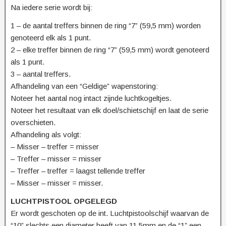
Na iedere serie wordt bij:
1 – de aantal treffers binnen de ring “7” (59,5 mm) worden
genoteerd elk als 1 punt.
2 – elke treffer binnen de ring “7” (59,5 mm) wordt genoteerd
als 1 punt.
3 – aantal treffers.
Afhandeling van een “Geldige” wapenstoring:
Noteer het aantal nog intact zijnde luchtkogeltjes.
Noteer het resultaat van elk doel/schietschijf en laat de serie
overschieten.
Afhandeling als volgt:
– Misser – treffer = misser
– Treffer – misser = misser
– Treffer – treffer = laagst tellende treffer
– Misser – misser = misser.
LUCHTPISTOOL OPGELEGD
Er wordt geschoten op de int. Luchtpistoolschijf waarvan de
“10” slechts een diameter heeft van 11.5mm en de “1” een