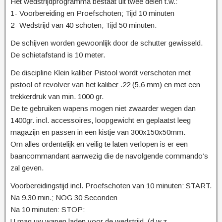
Het wedstrijdprogramma bestaat uit twee delen t.w.:
1- Voorbereiding en Proefschoten; Tijd 10 minuten
2- Wedstrijd van 40 schoten; Tijd 50 minuten.
De schijven worden gewoonlijk door de schutter gewisseld.
De schietafstand is 10 meter.
De discipline Klein kaliber Pistool wordt verschoten met
pistool of revolver van het kaliber .22 (5,6 mm) en met een
trekkerdruk van min. 1000 gr.
De te gebruiken wapens mogen niet zwaarder wegen dan
1400gr. incl. accessoires, loopgewicht en geplaatst leeg
magazijn en passen in een kistje van 300x150x50mm.
Om alles ordentelijk en veilig te laten verlopen is er een
baancommandant aanwezig die de navolgende commando’s
zal geven.
Voorbereidingstijd incl. Proefschoten van 10 minuten: START.
Na 9.30 min.; NOG 30 Seconden
Na 10 minuten: STOP:
U mag uw wapen laden voor de wedstrijd. (d.w.z.