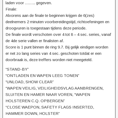
laden voor …….. gegeven.
Finale:
Alvorens aan de finale te beginnen krijgen de 6(zes)
deelnemers 2 minuten voorbereidingstijd, richtoefeningen en
droogvuren is toegestaan tijdens deze periode.
De finale wordt verschoten over 4 tot 8 – 4 sec. series, vanaf
de 4de serie vallen er finalisten af.
Score is 1 punt binnen de ring 9.7. Bij gelijk eindigen worden
er net zo lang series van 4 sec. geschoten totdat er een
doorbraak is, deze treffers worden niet meegeteld.
“STAND-BY”
“ONTLADEN EN WAPEN LEEG TONEN”
“UNLOAD, SHOW CLEAR”
“WAPEN VEILIG, VEILIGHEIDSVLAG AANBRENGEN,
SLUITEN EN HAMER NAAR VOREN, “WAPEN
HOLSTEREN C.Q. OPBERGEN”
“CLOSE WAEPON, SAFETY FLAGS INSERTED,
HAMMER DOWN, HOLSTER”