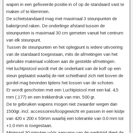
wapen in een gefixeerde positie in of op de standaard vast te
maken of te klemmen.
De schietstandaard mag met maximaal 3 steunpunten de
balie/grond raken. De onderlinge afstand tussen de
steunpunten is maximaal 30 cm gemeten vanuit het centrum
van elk steunpunt.
Tussen de steunpunten en het oplegpunt is iedere uitvoering
van de standaard toegestaan, mits de afmetingen van het
gebruikte materiaal voldoen aan de gestelde afmetingen.
Het luchtpistool wordt met de onderkant van de kolf op een
steun geplaatst waarbij de niet schiethand zich niet boven de
gordel mag bevinden tijdens het lossen van de schoten.
Er wordt geschoten met een Luchtpistool met een kal. 4,5
mm (.177) en een trekkerdruk van min. 500 gr.
De te gebruiken wapens mogen niet zwaarder wegen dan
1500gr. incl. accessoires/loopgewicht en passen in een kistje
van 420 x 200 x 50mm waarbij een tolerantie van 0.0 mm tot
+1.0 mm is toegestaan.
Minimaal 30 minuten vóór aanvang van de wedstrijd dient de