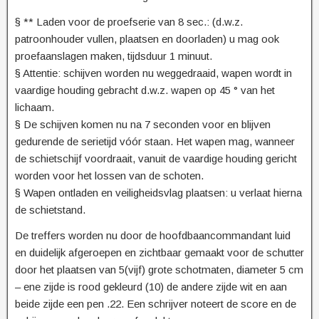
§ ** Laden voor de proefserie van 8 sec.: (d.w.z.
patroonhouder vullen, plaatsen en doorladen) u mag ook
proefaanslagen maken, tijdsduur 1 minuut.
§ Attentie: schijven worden nu weggedraaid, wapen wordt in
vaardige houding gebracht d.w.z. wapen op 45 ° van het
lichaam.
§ De schijven komen nu na 7 seconden voor en blijven
gedurende de serietijd vóór staan. Het wapen mag, wanneer
de schietschijf voordraait, vanuit de vaardige houding gericht
worden voor het lossen van de schoten.
§ Wapen ontladen en veiligheidsvlag plaatsen: u verlaat hierna
de schietstand.
De treffers worden nu door de hoofdbaancommandant luid
en duidelijk afgeroepen en zichtbaar gemaakt voor de schutter
door het plaatsen van 5(vijf) grote schotmaten, diameter 5 cm
– ene zijde is rood gekleurd (10) de andere zijde wit en aan
beide zijde een pen .22. Een schrijver noteert de score en de