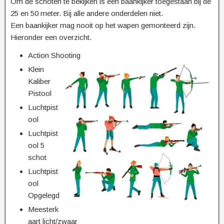
Om de schoten te bekijken is een baankijker toegestaan bij de
25 en 50 meter. Bij alle andere onderdelen niet.
Een baankijker mag nooit op het wapen gemonteerd zijn.
Hieronder een overzicht.
Action Shooting
Klein
Kaliber
Pistool
Luchtpist
ool
Luchtpist
ool 5
schot
Luchtpist
ool
Opgelegd
Meesterk
aart licht/zwaar