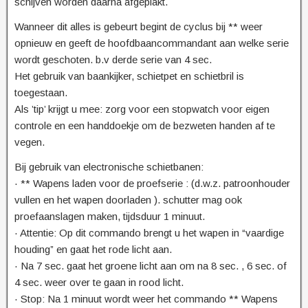
schijven worden daarna afgeplakt.
Wanneer dit alles is gebeurt begint de cyclus bij ** weer
opnieuw en geeft de hoofdbaancommandant aan welke serie
wordt geschoten. b.v derde serie van 4 sec.
Het gebruik van baankijker, schietpet en schietbril is
toegestaan.
Als ’tip’ krijgt u mee: zorg voor een stopwatch voor eigen
controle en een handdoekje om de bezweten handen af te
vegen.
Bij gebruik van electronische schietbanen:
· ** Wapens laden voor de proefserie : (d.w.z. patroonhouder
vullen en het wapen doorladen ). schutter mag ook
proefaanslagen maken, tijdsduur 1 minuut.
· Attentie: Op dit commando brengt u het wapen in “vaardige
houding” en gaat het rode licht aan.
· Na 7 sec. gaat het groene licht aan om na 8 sec. , 6 sec. of
4 sec. weer over te gaan in rood licht.
· Stop: Na 1 minuut wordt weer het commando ** Wapens