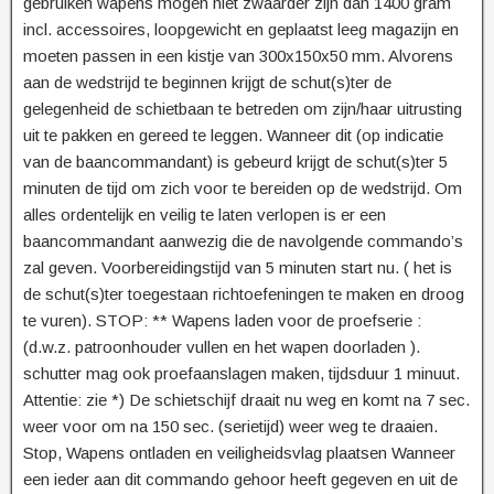
gebruiken wapens mogen niet zwaarder zijn dan 1400 gram
incl. accessoires, loopgewicht en geplaatst leeg magazijn en
moeten passen in een kistje van 300x150x50 mm. Alvorens
aan de wedstrijd te beginnen krijgt de schut(s)ter de
gelegenheid de schietbaan te betreden om zijn/haar uitrusting
uit te pakken en gereed te leggen. Wanneer dit (op indicatie
van de baancommandant) is gebeurd krijgt de schut(s)ter 5
minuten de tijd om zich voor te bereiden op de wedstrijd. Om
alles ordentelijk en veilig te laten verlopen is er een
baancommandant aanwezig die de navolgende commando’s
zal geven. Voorbereidingstijd van 5 minuten start nu. ( het is
de schut(s)ter toegestaan richtoefeningen te maken en droog
te vuren). STOP: ** Wapens laden voor de proefserie :
(d.w.z. patroonhouder vullen en het wapen doorladen ).
schutter mag ook proefaanslagen maken, tijdsduur 1 minuut.
Attentie: zie *) De schietschijf draait nu weg en komt na 7 sec.
weer voor om na 150 sec. (serietijd) weer weg te draaien.
Stop, Wapens ontladen en veiligheidsvlag plaatsen Wanneer
een ieder aan dit commando gehoor heeft gegeven en uit de