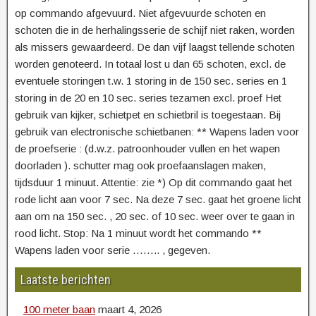
op commando afgevuurd. Niet afgevuurde schoten en
schoten die in de herhalingsserie de schijf niet raken, worden
als missers gewaardeerd. De dan vijf laagst tellende schoten
worden genoteerd. In totaal lost u dan 65 schoten, excl. de
eventuele storingen t.w. 1 storing in de 150 sec. series en 1
storing in de 20 en 10 sec. series tezamen excl. proef Het
gebruik van kijker, schietpet en schietbril is toegestaan. Bij
gebruik van electronische schietbanen: ** Wapens laden voor
de proefserie : (d.w.z. patroonhouder vullen en het wapen
doorladen ). schutter mag ook proefaanslagen maken,
tijdsduur 1 minuut. Attentie: zie *) Op dit commando gaat het
rode licht aan voor 7 sec. Na deze 7 sec. gaat het groene licht
aan om na 150 sec. , 20 sec. of 10 sec. weer over te gaan in
rood licht. Stop: Na 1 minuut wordt het commando **
Wapens laden voor serie …….. , gegeven.
Laatste berichten
100 meter baan
maart 4, 2026