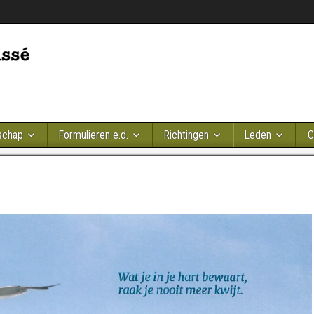
schap
Formulieren e.d.
Richtingen
Leden
C