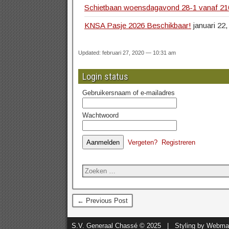
Schietbaan woensdagavond 28-1 vanaf 210
KNSA Pasje 2026 Beschikbaar!
januari 22
Updated: februari 27, 2020 — 10:31 am
Login status
Gebruikersnaam of e-mailadres
Wachtwoord
Vergeten?
Registreren
← Previous Post
S.V. Generaal Chassé © 2025 | Styling by Webma