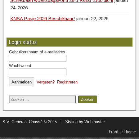
Schietbaan woensdagavond 28-1 vanaf 2100 dicht
januari
24, 2026
KNSA Pasje 2026 Beschikbaar!
januari 22, 2026
Login status
Gebruikersnaam of e-mailadres
Wachtwoord
Vergeten?
Registreren
S.V. Generaal Chassé © 2025 | Styling by Webmaster
Frontier Theme